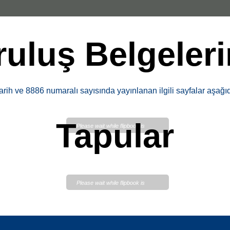
uluş Belgeler
tarih ve 8886 numaralı sayısında yayınlanan ilgili sayfalar aşağı
Tapular
Please wait while flipbook is
loading. For more related info,
FAQs and issues please refer to
DearFlip WordPress Flipbook
Plugin Help
documentation.
Please wait while flipbook is
loading. For more related info,
FAQs and issues please refer to
DearFlip WordPress Flipbook
Plugin Help
documentation.