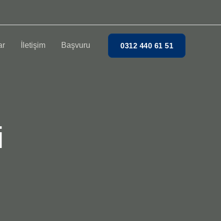
ar
İletişim
Başvuru
0312 440 61 51
i